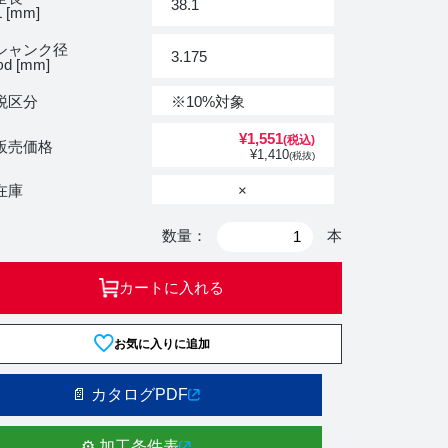
38.1
 [mm]
シャンク径
3.175
d [mm]
税区分
※10%対象
¥
1,551
(税込)
販売価格
¥
1,410
(税抜)
在庫
×
数量：
本
カートに入れる
お気に入りに追加
📄 カタログPDF
⚙️ 加工条件表