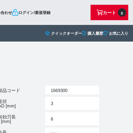
カート
い合わせ
ログイン/新規登録
0
クイックオーダー
購入履歴
お気に入り
製品コード
1669300
直径
3
D [mm]
有効刃長
6
 [mm]
全長