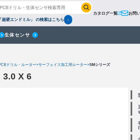
カタログ一覧
お問
「超硬エンドミル」 の検索はこちら
↓
生体センサ
PCBドリル・ルーター
>
サーフェイス加工用ルーター
>
SMシリーズ
3.0 X 6
φ
ℓ